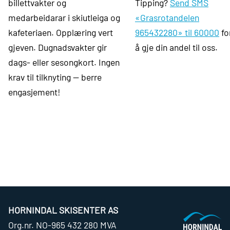
billettvakter og
Tipping?
Send SMS
medarbeidarar i skiutleiga og
«Grasrotandelen
kafeteriaen. Opplæring vert
965432280» til 60000
fo
gjeven. Dugnadsvakter gir
å gje din andel til oss.
dags- eller sesongkort. Ingen
krav til tilknyting — berre
engasjement!
HORNINDAL SKISENTER AS
Org.nr. NO-965 432 280 MVA