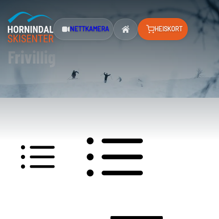
NETTKAMERA
HEISKORT
Frivillig
VAKTLISTE SKI
VAKTLISTE VARMESTO