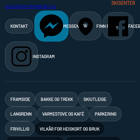
post@hornindalski.no
KONTAKT
MESSENGER
FINN FRAM
FACE
INSTAGRAM
FRAMSIDE
BAKKE OG TREKK
SKIUTLEIGE
LANGRENN
VARMESTOVE OG KAFÉ
PARKERING
FRIVILLIG
VILKÅR FOR HEISKORT OG BRUK