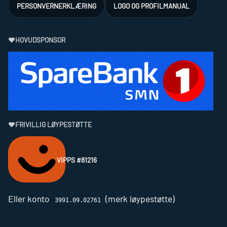
PERSONVERNERKLÆRING
LOGO OG PROFILMANUAL
❤
HOVUDSPONSOR
❤
FRIVILLIG LØYPESTØTTE
VIPPS #81216
Eller konto
(merk løypestøtte)
3991.09.02761